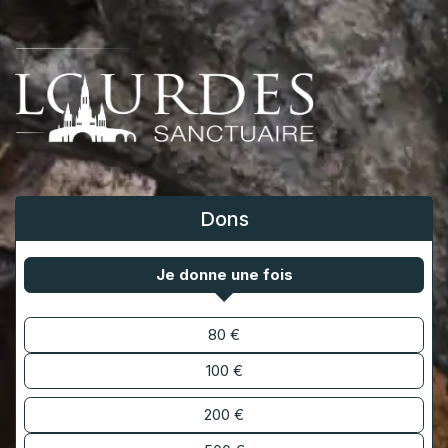
Se rendre au contenu
Dons
Je donne une fois
80
€
100
€
200
€